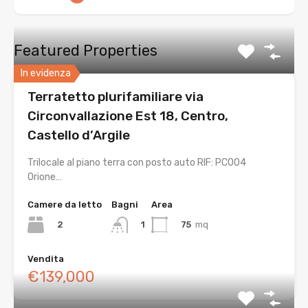
Featured Properties
In evidenza
Terratetto plurifamiliare via
Circonvallazione Est 18, Centro,
Castello d’Argile
Trilocale al piano terra con posto auto RIF: PC004
Orione…
Camere da letto
Bagni
Area
2
75
mq
1
Vendita
€139,000