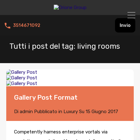
Invio
3514671092
Tutti i post del tag: living rooms
Gallery Post Format
Di
admin
Pubblicato in
Luxury
Su
15 Giugno 2017
Competently harness enterprise vortals via